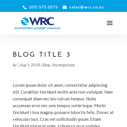
(07) 575 0575
sales@wrc.co.nz
BLOG TITLE 3
by
|
Aug 1, 2018
|
Blog
,
Uncategorized
Lorem ipsum dolor sit amet, consectetur adipiscing
elit. Curabitur tincidunt mollis ante non volutpat. Nam
consequat diam nec leo rutrum tempus. Nulla
accumsan eros nec sem tempus scelerisque. Morbi
tincidunt risus magna, posuere lobortis felis. Donec at
vehicula risus. Cras vel sollicitudin ipsum. Etiam
tincidunt placerat enim, a rhoncus eros sodales